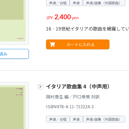
声楽／合唱
声楽
声楽/曲集（外国歌曲）
2,400
JPY:
yen
16‐19世紀イタリアの歌曲を網羅して
カートに入れる
読み
イタリア歌曲集 4（中声用）
岡村喬生 編／戸口幸策 対訳
ISBN978-4-11-713224-3
声楽／合唱
声楽
声楽/曲集（外国歌曲）