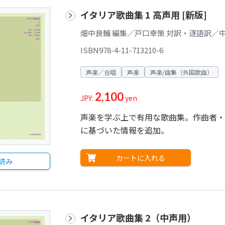
イタリア歌曲集 1 高声用 [新版]
畑中良輔 編集／戸口幸策 対訳・逐語訳／中
ISBN978-4-11-713210-6
声楽／合唱
声楽
声楽/曲集（外国歌曲）
2,100
JPY:
yen
声楽を学ぶ上で有用な歌曲集。作曲者・
に基づいた情報を追加。
カートに入れる
読み
イタリア歌曲集 2（中声用）