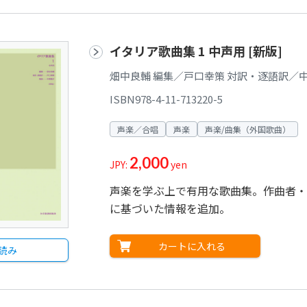
イタリア歌曲集 1 中声用 [新版]
畑中良輔 編集／戸口幸策 対訳・逐語訳／中
ISBN978-4-11-713220-5
声楽／合唱
声楽
声楽/曲集（外国歌曲）
2,000
JPY:
yen
声楽を学ぶ上で有用な歌曲集。作曲者・
に基づいた情報を追加。
カートに入れる
読み