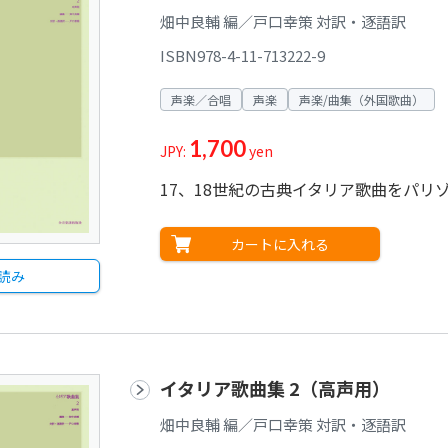
畑中良輔 編／戸口幸策 対訳・逐語訳
ISBN978-4-11-713222-9
声楽／合唱
声楽
声楽/曲集（外国歌曲）
1,700
JPY:
yen
17、18世紀の古典イタリア歌曲をパ
カートに入れる
読み
イタリア歌曲集 2（高声用）
畑中良輔 編／戸口幸策 対訳・逐語訳