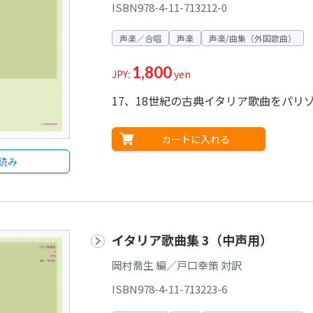
ISBN978-4-11-713212-0
声楽／合唱
声楽
声楽/曲集（外国歌曲）
1,800
JPY:
yen
17、18世紀の古典イタリア歌曲をパ
カートに入れる
読み
イタリア歌曲集 3（中声用）
岡村喬生 編／戸口幸策 対訳
ISBN978-4-11-713223-6