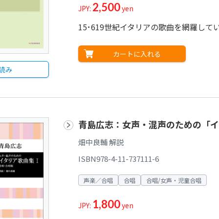
2,500
JPY:
yen
15･619世紀イタリアの歌曲を網羅して
カートに入れる
読み
青島広志：女声・混声のための「イ
畑中良輔 解説
ISBN978-4-11-737111-6
声楽／合唱
合唱
合唱/女声・児童合唱
1,800
JPY:
yen