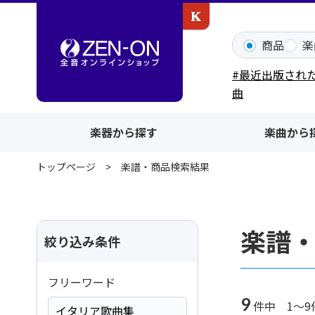
カワイ出版ONLINE
商品
楽
#最近出版され
曲
楽器から探す
楽曲から
トップページ
楽譜・商品検索結果
楽譜
絞り込み条件
フリーワード
9
件中 1～9