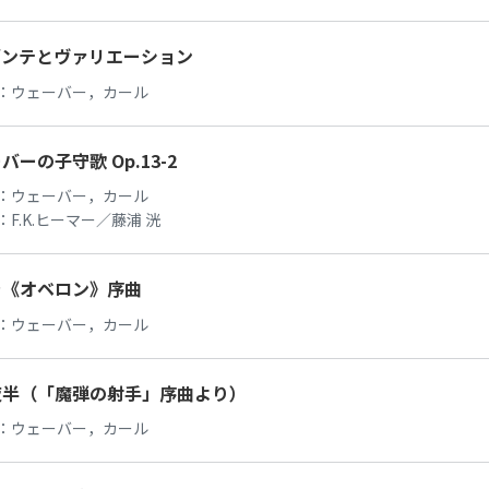
ダンテとヴァリエーション
：
ウェーバー，カール
バーの子守歌 Op.13-2
：
ウェーバー，カール
：
F.K.ヒーマー／藤浦 洸
ラ《オベロン》序曲
：
ウェーバー，カール
夜半（「魔弾の射手」序曲より）
：
ウェーバー，カール