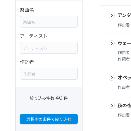
楽曲名
アン
作曲者
アーティスト
ウェー
作曲者
作詞者
作詞者
オペ
作曲者
40
絞り込み件数
件
秋の
作曲者
選択中の条件で絞り込む