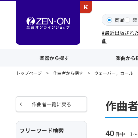
カワイ出版ONLINE
商品
楽
#最近出版され
曲
楽器から探す
楽曲から
トップページ
作曲者から探す
ウェーバー，カール
作曲
作曲者一覧に戻る
フリーワード検索
40
件中 1～