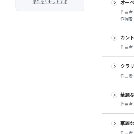
オー
条件をリセットする
作曲者
作詞者
カン
作曲者
クラリ
作曲者
華麗な
作曲者
華麗な
作曲者