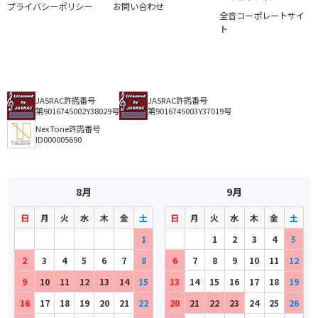
プライバシーポリシー
お問い合わせ
小さな喫茶店
Nishihara，Takezo
Akemoto，Kyosei
作詞者：
作曲者：
カドクラ サトシ
中田喜直
全音コーポレートサイ
小さいぐみの木
Kadokura，Satoshi
Nakada，Yoshinao
アーティスト：
作曲者：
三橋 美智也
レイモンド，フレッド
ト
小さな日記
Michiya Mitsuhashi
Raymond，Fred
作曲者：
-
追憶
Traditional
作詞者：
訳詞者：
作曲者：
米山愛紫
青木 爽
落合和徳
月の沙漠
Yoneyama，Aishi
Ochiai，Kazunori
訳詞者：
作曲者：
楽団カチューシャ
-
月見草の花
Traditional
アーティスト：
作曲者：
フォー・セインツ
佐々木 すぐる
翼をください
Four Saints
Sasaki，Suguru
JASRAC許諾番号
JASRAC許諾番号
訳詞者：
作曲者：
古関吉雄
山本雅之
第9016745002Y38029号
第9016745003Y37019号
出船
Koseki，Yoshio
Yamamoto，Masayuki
作詞者：
作詞者：
作曲者：
原田晴子
加藤 まさを
村井邦彦
手のひらを太陽に
NexTone許諾番号
Harada，Haruko
Kato，Masao
Murai，Kunihiko
作詞者：
作曲者：
山川 清
杉山 長谷夫
ID000005690
峠の我が家
Yamakawa，Kiyoshi
Sugiyama，Haseo
アーティスト：
作曲者：
赤い鳥
いずみ たく
遠い世界に
Akaitori
Izumi，Taku
アーティスト：
作曲者：
藤原義江
-
遠くへ行きたい
Yoshie Fujiwara
Traditional
作詞者：
作曲者：
山上路夫
西岡 たかし
遠き山に日は落ちて
Yamagami，Michio
Nishioka，Takashi
8月
9月
訳詞者：
作曲者：
久野静夫
中村八大
時計台の鐘
Kuno，Shizuo
Nakamura，Hachidai
作詞者：
作曲者：
西岡 たかし
ドヴォルジャーク，アントニン
ドナ・ドナ
日
月
火
水
木
金
土
日
月
火
水
木
金
土
Nishioka，Takashi
Dvořák，Antonín
アーティスト：
作曲者：
ジェリー 藤尾
高階哲夫
ともしび
Dona Dona
Jerry Fujio
Takashina，Tetsuo
1
1
2
3
4
5
トロイカ
作詞者：
作詞者：
作曲者：
永 六輔
高階哲夫
-
作曲者：
セクンダ，ショロム
2
3
4
5
6
7
8
6
7
8
9
10
11
12
友よ
Ei，Rokusuke
Takashina，Tetsuo
Traditional
Secunda，Sholom
作曲者：
-
友よ
Traditional
9
10
訳詞者：
作曲者：
11
楽団カチューシャ
岡林信康
12
13
14
15
13
14
15
16
17
18
19
訳詞者：
安井 かずみ
とんがり帽子（鐘の鳴る丘）
Okabayashi，Nobuyasu
Yasui，Kazumi
訳詞者：
作曲者：
楽団カチューシャ
いずみ たく
16
17
18
19
20
21
22
20
21
22
23
24
25
26
長崎の鐘
Izumi，Taku
アーティスト：
作曲者：
岡林信康
古関裕而