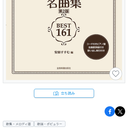
立ち読み
歌集・メロディ譜
歌謡・ポピュラー