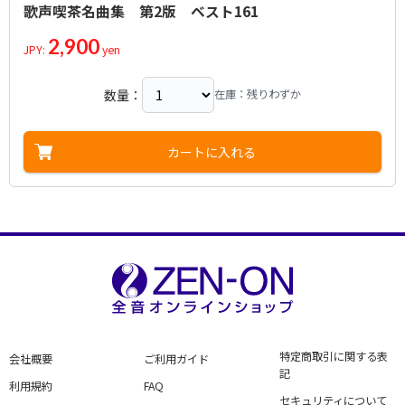
作詞者：
作曲者：
土屋花情
吉田 正
歌声喫茶名曲集 第2版 ベスト161
幸せの歌
Tsuchiya，Kajo
Yoshida，Tadashi
作曲者：
-
叱られて
Traditional
2,900
アーティスト：
作曲者：
吉永 小百合・和田 ひろしとマヒナスターズ
木下航二
JPY:
yen
四季の歌
Sayuri Yoshinaga，Hiroshi Wada and Mahina Stars
Kinoshita，Koji
訳詞者：
作曲者：
堀内敬三
弘田 龍太郎
仕事の歌
Horiuchi，Keizo
Hirota，Ryutaro
作詞者：
作詞者：
作曲者：
佐伯孝夫
石原健治
荒木 とよひさ
知床旅情
数量：
在庫：残りわずか
Saeki，Takao
Ishihara，Kenji
Araki，Toyohisa
作曲者：
-
鈴懸の径
Traditional
作曲者：
森繁久彌
ステンカ・ラージン
Morishige，Hisaya
訳詞者：
作曲者：
津川主一
灰田 有紀彦
砂山
カートに入れる
Tsugawa，Shuichi
Haida，Yukihiko
作曲者：
-
砂山
Traditional
アーティスト：
作曲者：
灰田勝彦
中山晋平
世界は二人のために
Katsuhiko Haida
Nakayama，Shinpei
訳詞者：
作曲者：
与田準一
山田耕筰
惜別の歌
Yoda，Junichi
Yamada，Kosaku
作詞者：
作曲者：
北原白秋
いずみ たく
草原情歌
Kitahara，Hakushu
Izumi，Taku
作詞者：
作曲者：
北原白秋
藤江英輔
瀬戸の花嫁
Kitahara，Hakushu
Fujie，Eisuke
アーティスト：
作曲者：
佐良直美
王 洛賓
早春賦
Naomi Sara
Wang Luo Bin
アーティスト：
作曲者：
小林 旭
平尾昌晃
蘇州夜曲
Asahi Kobayashi
Hirao，Masaaki
作詞者：
訳詞者：
作曲者：
山上路夫
青山 梓／劉 俊南
中田 章
たき火
Yamagami，Michio
Nakada，Akira
アーティスト：
作詞者：
作曲者：
島崎藤村
小柳 ルミ子
服部良一
竹田の子守唄
Shimazaki，Toson
Rumiko Koyanagi
Hattori，Ryoichi
作詞者：
作曲者：
吉丸⼀昌
渡辺 茂
谷間のともしび
Yoshimaru，Kazumasa
Watanabe，Shigeru
作詞者：
作曲者：
山上路夫
-
特定商取引に関する表
たんぽぽ
会社概要
ご利用ガイド
Yamagami，Michio
Traditional
作曲者：
ザ・ヴァガボンズ
記
武田節
The Vagabonds
作曲者：
堀越 浄
利用規約
FAQ
ちいさい秋みつけた
Horikoshi，Jo
セキュリティについて
訳詞者：
作曲者：
西原武三
明本京静