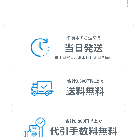
大きなうた
アーティスト：
作曲者：
坂本 九
ショスタコーヴィチ，ドミートリイ
作曲者：
ロジャース，リチャード
おおブレネリ
Kyu Sakamoto
Shostakovich，Dmitrii
Rodgers，Richard
作曲者：
中島光一
大きな古時計
Nakajima，Koichi
作詞者：
作詞者：
作曲者：
永 六輔
E.（Y.）ドルマトフスキイ
-
作詞者：
ハマースタイン2世，オスカー
オー･ソレ･ミオ
Ei，Rokusuke
E.(Y.)Dolmatovski
Traditional
Hammerstein II，Oscar
作詞者：
作曲者：
中島光一
ワーク，ヘンリー・クレイ
おお牧場はみどり
Nakajima，Koichi
Work，Henry Clay
訳詞者：
訳詞者：
作曲者：
楽団カチューシャ
松田 稔
カプア，エドゥアルド・ディ
訳詞者：
阪田寛夫
おぼろ月夜
Matsuda，Minoru
Capua，Eduardo di
Sakata，Hiroo
作詞者：
作曲者：
ワーク，ヘンリー・クレイ
-
思い出
Work，Henry Clay
Traditional
訳詞者：
作曲者：
野口耽介
岡野貞一
おもいでのアルバム
Noguchi，Tosuke
Okano，Teiichi
訳詞者：
訳詞者：
作曲者：
保富庚午
中田羽後
ベイリー，トーマス・ヘインズ
帰れソレントへ
Hotomi，Kougo
Nakada，Ugo
Bayly，Thomas Haynes
作曲者：
本多鉄麿
学生街の喫茶店
Honda，Tetsumaro
訳詞者：
作曲者：
古関吉雄
クルティス，エルネスト・デ
学生時代
Koseki，Yoshio
Curtis，Ernesto De
作曲者：
すぎやま こういち
かあさんの歌
Sugiyama，Kouichi
訳詞者：
作曲者：
徳永 政太郎
平岡精二
カチューシャ
Tokunaga，Masataro
Hiraoka，Seiji
アーティスト：
作曲者：
ガロ
窪田 聡
川の流れのように
Gallo
Kubota，Satoshi
アーティスト：
作曲者：
ペギー 葉山
ブランテル，マトヴェイ
河は呼んでる
Peggy Hayama
Blanter，Matvei Isaakovich
作詞者：
作詞者：
作曲者：
山上路夫
窪田 聡
見岳 章
乾杯の歌
L'eau Vive
Yamagami，Michio
Kubota，Satoshi
Mitake，Akira
作詞者：
作詞者：
平岡精二
M.V.イサコフスキー／関 鑑子
カリンカ
Hiraoka，Seiji
M.V.Isakovskij/Seki，Akiko
アーティスト：
作曲者：
美空 ひばり
-
作曲者：
ベアール，ギイ
北上夜曲
Hibari Misora
Traditional
Beart，Guy
訳詞者：
作曲者：
関 鑑子
アレキサンドロフ，An
北国の春
Seki，Akiko
Aleksandrov，An
作詞者：
訳詞者：
作曲者：
秋元 康
訳詞者不詳
安藤睦夫
訳詞者：
水野汀子
希望
Akimoto，Yasushi
Ando，Mutsuo
Mizuno，Teiko
訳詞者：
作曲者：
楽団カチューシャ
遠藤 実
希望のささやき
Endo，Minoru
アーティスト：
作曲者：
多摩幸子／和田 弘とマヒナスターズ
いずみ たく