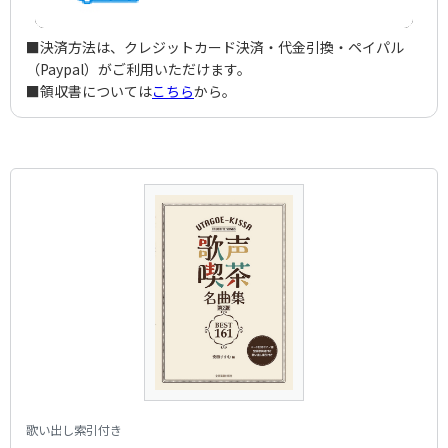
切手のないおくりもの
Sachiko Tama / Hiroshi Wada and Mahina Stars
Izumi，Taku
アーティスト：
作曲者：
千 昌夫
ホーソン，アリス
今日の日はさようなら
Masao Sen
Hawthorne，Alice
アーティスト：
作詞者：
作曲者：
菊地 規
岸 洋子
財津和夫
銀色の道
■決済方法は、クレジットカード決済・代金引換・ペイパル
Kikuchi，Norimi
Yoko Kishi
Zaitsu，Kazuo
訳詞者：
作曲者：
緒園涼子
金子詔一
荒城の月
（Paypal）がご利用いただけます。
Osono，Ryoshi
Kaneko，Shoichi
アーティスト：
作詞者：
作曲者：
藤田敏雄
財津和夫
宮川 泰
黒い瞳
■領収書については
こちら
から。
Fujita，Toshio
Kazuo Zaitsu
Miyagawa，Hiroshi
アーティスト：
作曲者：
森山良子
滝 廉太郎
黒い瞳の
RyokoMoriyama
Taki，Rentarou
アーティスト：
作詞者：
作曲者：
財津和夫
ザ・ピーナッツ
-
ケ・サラ
Zaitsu，Kazuo
The Peanuts
Traditional
作詞者：
作詞者：
作曲者：
金子詔一
土井晩翠
-
恋心
Che Sara
Kaneko，Shoichi
Doi，Bansui
Traditional
作詞者：
訳詞者：
塚田 茂
堀内敬三
高原列車は行く
Tsukada，Shigeru
Horiuchi，Keizo
作詞者：
作曲者：
Traditional／矢沢 保
マシアス，エンリコ
作曲者：
フォンタナ，J.／ペス，C.／グレコ，I
高校三年生
Yazawa，Tamotsu
Macias，Enrico
Fontana，Jimmy/Pes，Carlo/Greco，Italo Nicola
作曲者：
古関裕而
ここに幸あり
Koseki，Yuji
訳詞者：
作詞者：
作曲者：
矢沢 保
P.R.ブラン／永田文夫
遠藤 実
アーティスト：
ホセ・フェリシアーノ
故郷を離るる歌
Yazawa，Tamotsu
P.R.Blanc/Nagata，Fumio
Endo，Minoru
Jose Feliciano
アーティスト：
作曲者：
岡本敦郎
飯田三郎
心の窓にともし灯を
Atsuro Okamoto
Iida，Saburo
アーティスト：
訳詞者：
作曲者：
永田文夫
舟木一夫
-
作詞者：
F.ミリアッチ／岩谷時子
コサックの子守唄
Kazuo Funaki
Traditional
F.Migliacci/Iwatani，Tokiko
アーティスト：
作詞者：
作曲者：
丘 灯至夫
大津美子
中田喜直
この広い野原いっぱい
Oka，Toshio
Yoshiko Otsu
Nakada，Yoshinao
作詞者：
訳詞者：
作曲者：
丘 灯至夫
吉丸一昌
-
訳詞者：
岩谷時子
小雨降る径
Oka，Toshio
Yoshimaru，Kazumasa
Traditional
Iwatani，Tokiko
作詞者：
作詞者：
作曲者：
高橋 掬太郎
横井 弘
森山良子
この道
Il Pleut sur ｌa Route
Takahashi，Kikutaro
Yokoi，Hiroshi
Moriyama，Ryoko
訳詞者：
津川主一
ゴンドラの唄
Tsugawa，Shuichi
アーティスト：
作曲者：
森山良子
山田耕筰
作曲者：
ヒンメル，ヘンリー
さくら貝の歌
Ryoko Moriyama
Yamada，Kosaku
Himmel，Henry
作曲者：
中山晋平
里の秋
Nakayama，Shinpei
作詞者：
作曲者：
小薗江 圭子
八洲秀章
訳詞者：
坂口 淳
寒い朝
Osonoe，Keiko
Yashima，Hideaki
Sakaguchi，Jun
歌い出し索引付き
作詞者：
作曲者：
吉井 勇
海沼 実
サンタ・ルチア
Yoshii, Isamu
Kainuma，Minoru