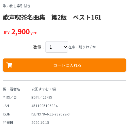
歌い出し索引付き
歌声喫茶名曲集 第2版 ベスト161
2,900
JPY:
yen
数量：
在庫：残りわずか
カートに入れる
編・著者名
安田すすむ：編
判型／頁
B5判／264頁
JAN
4511005106834
ISBN
ISBN978-4-11-737072-0
発売日
2020.10.15