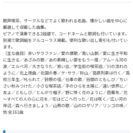
歌声喫茶、サークルなどでよく歌われる名曲、懐かしい曲を中心に
厳選して収載した曲集。
ピアノで演奏できる2段譜で、コードネームと歌詞も付いています。
別掲で歌詞組をフルコーラス掲載。便利な歌い出し索引も付いてい
ます。
〔主な曲目〕赤いサラファン／愛の讃歌／青い山脈／愛に生き平和
に生きる／あざみの歌／あの素晴しい愛をもう一度／アムール河の
波／エルベ河／大きなうた／思い出／学生街の喫茶店／川の流れの
ように／北上夜曲／北国の春／ケ･サラ／砂山／高原列車は行く／高
校三年生／叱られて／鈴懸の径／仕事の歌／谷間のともしび／ちい
さい秋みつけた／小さな喫茶店／手のひらを太陽に／遠い世界に／
友よ／ともしび／とんがり帽子／野に咲く花のように／芭蕉布／花
～すべての人の心に花を／花はどこへ行った／花は咲く／広い河の
岸辺／森へ行きましょう／山男の歌／山のロザリア／リンゴの唄／
他 全161曲