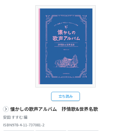
立ち読み
懐かしの歌声アルバム 抒情歌&世界名歌
安田 すすむ 編
ISBN978-4-11-737081-2