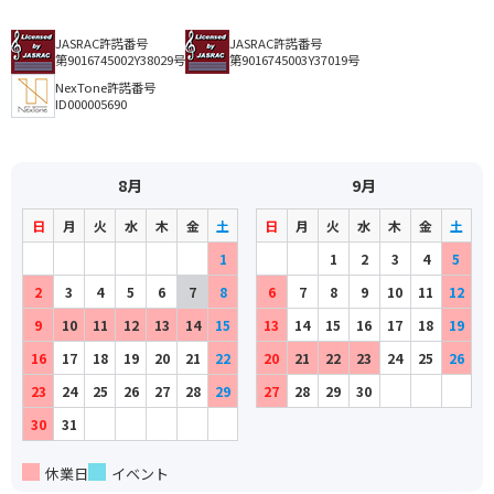
JASRAC許諾番号
JASRAC許諾番号
第9016745002Y38029号
第9016745003Y37019号
NexTone許諾番号
ID000005690
8月
9月
日
月
火
水
木
金
土
日
月
火
水
木
金
土
1
1
2
3
4
5
2
3
4
5
6
7
8
6
7
8
9
10
11
12
9
10
11
12
13
14
15
13
14
15
16
17
18
19
16
17
18
19
20
21
22
20
21
22
23
24
25
26
23
24
25
26
27
28
29
27
28
29
30
30
31
休業日
イベント