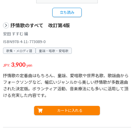
立ち読み
抒情歌のすべて 改訂第4版
安田 すすむ 編
ISBN978-4-11-773089-0
歌集・メロディ譜
童謡・唱歌・愛唱歌
3,900
JPY:
yen
抒情歌の定番曲はもちろん、童謡、愛唱歌や世界名歌、歌謡曲から
フォークソングなど、幅広いジャンルから美しい抒情歌が多数選曲
された決定版。ボランティア活動、音楽療法にも多いに活用して頂
ける充実した内容です。
カートに入れる