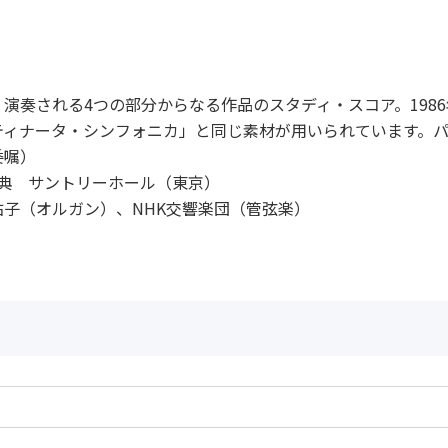
演奏される4つの部分からなる作品のスタディ・スコア。198
ティナータ・シンフォニカ」と同じ素材が用いられています。
委嘱）
式典 サントリーホール（東京）
子（オルガン）、NHK交響楽団（管弦楽）
作曲者：
芥川 也寸志
Akutagawa，Yasu