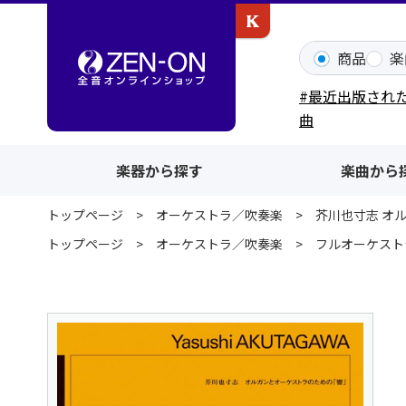
カワイ出版ONLINE
商品
楽
#最近出版され
曲
楽器から探す
楽曲から
トップページ
オーケストラ／吹奏楽
芥川也寸志 オ
トップページ
オーケストラ／吹奏楽
フルオーケスト