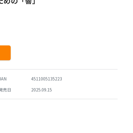
ための「響」
JAN
4511005135223
発売日
2025.09.15