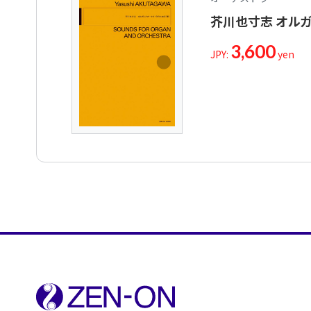
芥川也寸志 オル
3,600
JPY:
yen