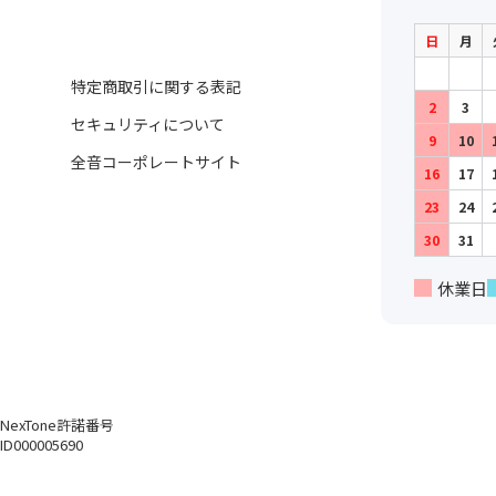
日
月
特定商取引に関する表記
2
3
セキュリティについて
9
10
全音コーポレートサイト
16
17
23
24
30
31
休業日
NexTone許諾番号
ID000005690