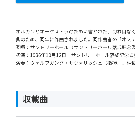
オルガンとオーケストラのために書かれた、切れ目なく
典のため、同年に作曲されました。同作曲者の「オス
委嘱：サントリーホール（サントリーホール落成記念
初演：1986年10月12日 サントリーホール落成記念
演奏：ヴォルフガング・サヴァリッシュ（指揮）、林佑
収載曲
オルガンとオーケストラのための「響」
Sounds for Organ and Orchestra