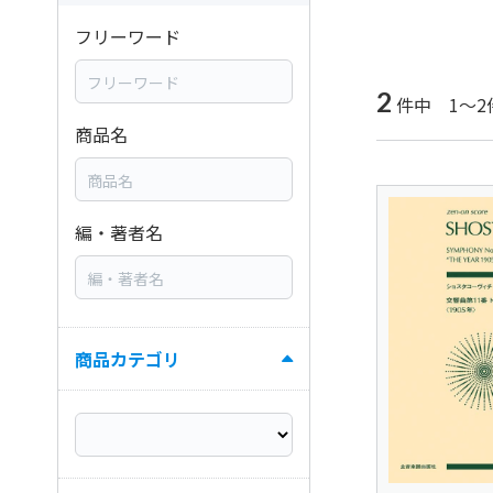
フリーワード
2
件中 1～2
商品名
編・著者名
商品カテゴリ