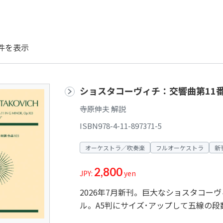
件を表示
ショスタコーヴィチ：交響曲第11番 
寺原伸夫 解説
ISBN978-4-11-897371-5
オーケストラ／吹奏楽
フルオーケストラ
新
2,800
JPY:
yen
2026年7月新刊。巨大なショスタコー
ル。A5判にサイズ･アップして五線の