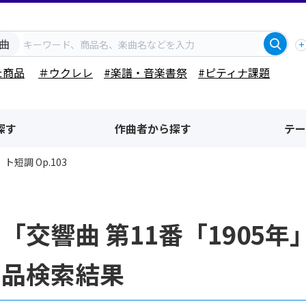
曲
た商品
＃ウクレレ
#楽譜・音楽書祭
#ピティナ課題
探す
作曲者から探す
テー
ト短調 Op.103
「交響曲 第11番「1905年」
商品検索結果