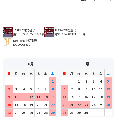
ト
JASRAC許諾番号
JASRAC許諾番号
第9016745002Y38029号
第9016745003Y37019号
NexTone許諾番号
ID000005690
8月
9月
日
月
火
水
木
金
土
日
月
火
水
木
金
土
1
1
2
3
4
5
2
3
4
5
6
7
8
6
7
8
9
10
11
12
9
10
11
12
13
14
15
13
14
15
16
17
18
19
16
17
18
19
20
21
22
20
21
22
23
24
25
26
23
24
25
26
27
28
29
27
28
29
30