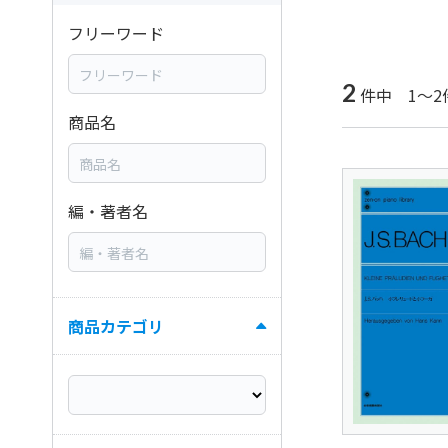
フリーワード
2
件中 1～2
商品名
編・著者名
商品カテゴリ