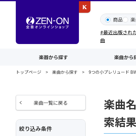
カワイ出版ONLINE
商品
楽
#最近出版され
曲
楽器から探す
楽曲から
トップページ
楽曲から探す
9つの小プレリュード BWV
楽曲名
楽曲一覧に戻る
索結
絞り込み条件