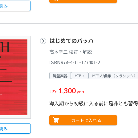
読み
はじめてのバッハ
高木幸三 校訂・解説
ISBN978-4-11-177401-2
鍵盤楽器
ピアノ
ピアノ/曲集（クラシック）
1,300
JPY:
yen
導入期から初級に入る前に是非とも習得
カートに入れる
読み