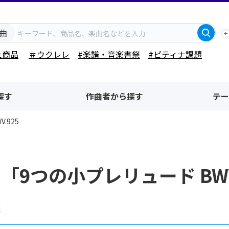
曲
た商品
＃ウクレレ
#楽譜・音楽書祭
#ピティナ課題
探す
作曲者から探す
テー
.925
「9つの小プレリュード BW
果