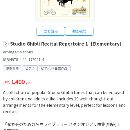
立ち読み
動画視聴
Studio Ghibli Recital Repertoire 1［Elementary］
Arranger: Various
ISBN978-4-11-179221-4
鍵盤楽器
ピアノ
ピアノ/作曲家作品
1,400
JPY:
yen
A collection of popular Studio Ghibli tunes that can be enjoyed
by children and adults alike. Includes 19 well-thought-out
arrangements for the elementary level, perfect for lessons and
recitals!
「発表会のための名曲ライブラリー スタジオジブリ曲集[初級] 1」