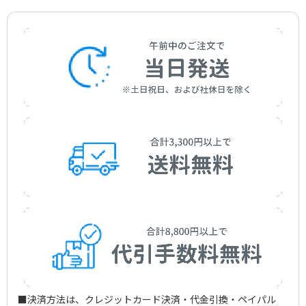
作曲者：
-
春の小川
Traditional
作曲者：
岡野貞一
星に願いを（「ピノキオ」より）
Okano，Teiichi
作曲者：
岡野貞一
ワルツィング・キャット
Okano，Teiichi
作曲者：
ハーライン，リー
Harline，Leigh
作曲者：
アンダーソン，ルロイ
Anderson，Leroy
■決済方法は、クレジットカード決済・代金引換・ペイパル