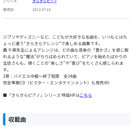
シリーズ
きらきらピアノ
発売日
2012.07.15
ジブリやディズニーなど、こどもが大好きな名曲を、いつもとはち
ょっと違う“きらきらアレンジ”で楽しめる曲集です。
轟 千尋先生によるアレンジは、どの曲も音楽の「豊かさ」を感じ取
れるような“魔法”がちりばめられていて、ピアノを始めたばかりの
生徒さんも、弾くことの“楽しさ”や“喜び”をたくさん感じられま
す。
2巻：バイエル中級～終了程度 全24曲
完全準拠CD（ビクター・エンタテインメント）も発売中!
■「きらきらピアノ」シリーズ 特設HPは
こちら
収載曲