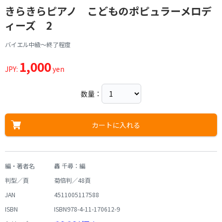
きらきらピアノ こどものポピュラーメロデ
ィーズ 2
バイエル中級～終了程度
1,000
JPY:
yen
数量：
カートに入れる
編・著者名
轟 千尋：編
判型／頁
菊倍判／48頁
JAN
4511005117588
ISBN
ISBN978-4-11-170612-9