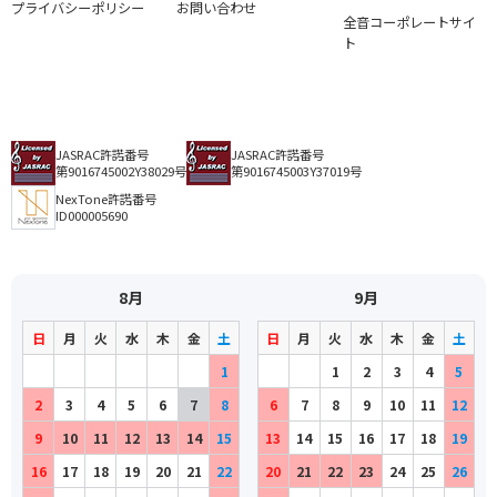
プライバシーポリシー
お問い合わせ
全音コーポレートサイ
ト
JASRAC許諾番号
JASRAC許諾番号
第9016745002Y38029号
第9016745003Y37019号
NexTone許諾番号
ID000005690
8月
9月
日
月
火
水
木
金
土
日
月
火
水
木
金
土
1
1
2
3
4
5
2
3
4
5
6
7
8
6
7
8
9
10
11
12
9
10
11
12
13
14
15
13
14
15
16
17
18
19
16
17
18
19
20
21
22
20
21
22
23
24
25
26