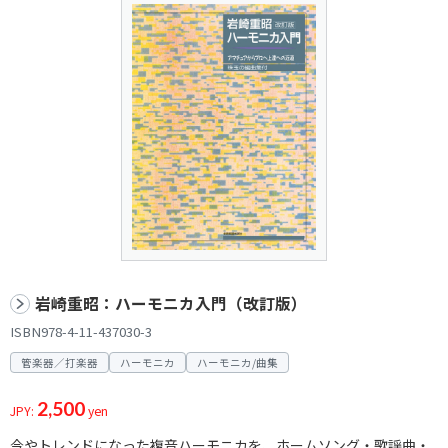
岩崎重昭：ハーモニカ入門（改訂版）
ISBN978-4-11-437030-3
管楽器／打楽器
ハーモニカ
ハーモニカ/曲集
2,500
JPY:
yen
今やトレンドになった複音ハーモニカを、ホームソング・歌謡曲・