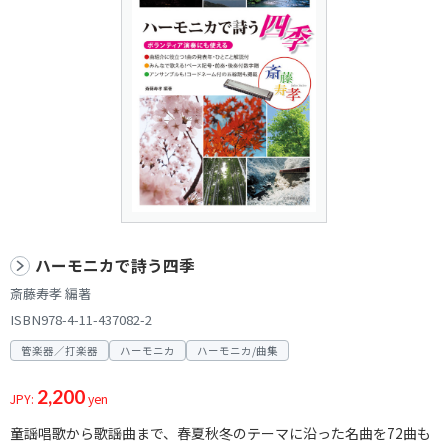
ハーモニカで詩う四季
斎藤寿孝 編著
ISBN978-4-11-437082-2
管楽器／打楽器
ハーモニカ
ハーモニカ/曲集
2,200
JPY:
yen
童謡唱歌から歌謡曲まで、春夏秋冬のテーマに沿った名曲を72曲も