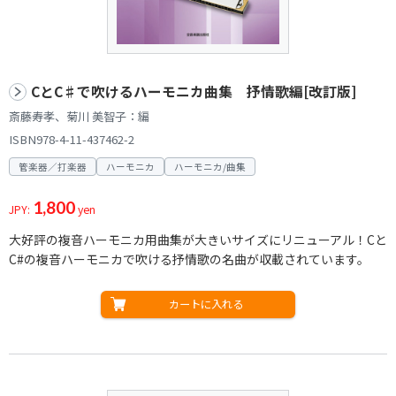
CとC♯で吹けるハーモニカ曲集 抒情歌編[改訂版]
斎藤寿孝、菊川 美智子：編
ISBN978-4-11-437462-2
管楽器／打楽器
ハーモニカ
ハーモニカ/曲集
1,800
JPY:
yen
大好評の複音ハーモニカ用曲集が大きいサイズにリニューアル！Cと
C#の複音ハーモニカで吹ける抒情歌の名曲が収載されています。
カートに入れる