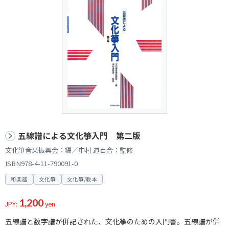
五線譜による文化箏入門 第二版
文化箏音楽振興会：編／中村 道百合：監修
ISBN978-4-11-790091-0
和楽器
文化箏
文化箏/教本
1,200
JPY:
yen
五線譜と数字譜が併記された、文化箏のための入門書。五線譜が併