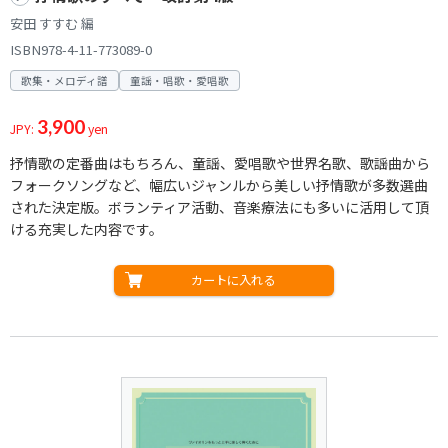
安田 すすむ 編
ISBN978-4-11-773089-0
歌集・メロディ譜
童謡・唱歌・愛唱歌
3,900
JPY:
yen
抒情歌の定番曲はもちろん、童謡、愛唱歌や世界名歌、歌謡曲から
フォークソングなど、幅広いジャンルから美しい抒情歌が多数選曲
された決定版。ボランティア活動、音楽療法にも多いに活用して頂
ける充実した内容です。
カートに入れる