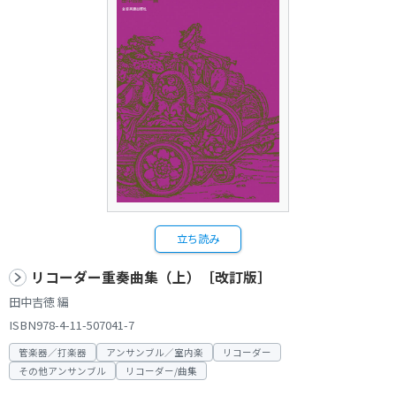
立ち読み
リコーダー重奏曲集（上）［改訂版］
田中吉徳 編
ISBN978-4-11-507041-7
管楽器／打楽器
アンサンブル／室内楽
リコーダー
その他アンサンブル
リコーダー/曲集