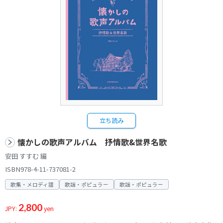
立ち読み
懐かしの歌声アルバム 抒情歌&世界名歌
安田 すすむ 編
ISBN978-4-11-737081-2
歌集・メロディ譜
歌謡・ポピュラー
歌謡・ポピュラー
2,800
JPY:
yen