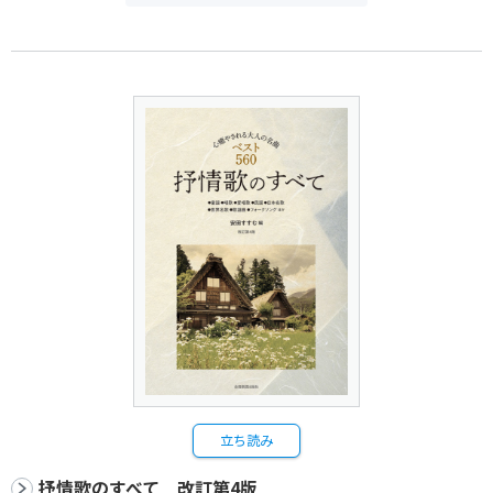
立ち読み
抒情歌のすべて 改訂第4版