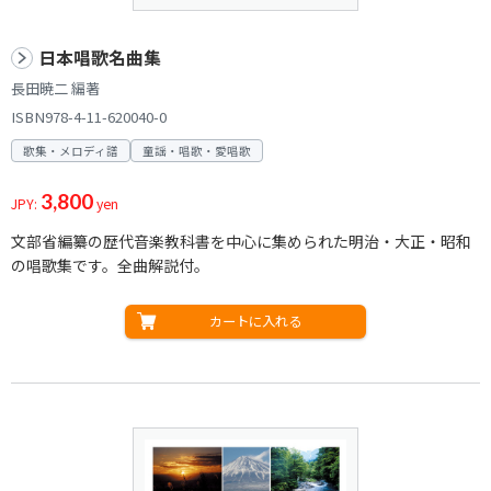
日本唱歌名曲集
長田暁二 編著
ISBN978-4-11-620040-0
歌集・メロディ譜
童謡・唱歌・愛唱歌
3,800
JPY:
yen
文部省編纂の歴代音楽教科書を中心に集められた明治・大正・昭和
の唱歌集です。全曲解説付。
カートに入れる