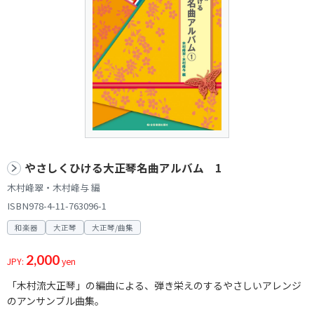
やさしくひける大正琴名曲アルバム 1
木村峰翠・木村峰与 編
ISBN978-4-11-763096-1
和楽器
大正琴
大正琴/曲集
2,000
JPY:
yen
「木村流大正琴」の編曲による、弾き栄えのするやさしいアレンジ
のアンサンブル曲集。