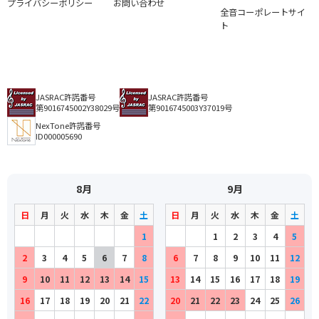
プライバシーポリシー
お問い合わせ
全音コーポレートサイ
ト
JASRAC許諾番号
JASRAC許諾番号
第9016745002Y38029号
第9016745003Y37019号
NexTone許諾番号
ID000005690
8月
9月
日
月
火
水
木
金
土
日
月
火
水
木
金
土
1
1
2
3
4
5
2
3
4
5
6
7
8
6
7
8
9
10
11
12
9
10
11
12
13
14
15
13
14
15
16
17
18
19
16
17
18
19
20
21
22
20
21
22
23
24
25
26