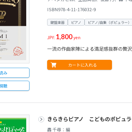
ISBN978-4-11-176032-9
鍵盤楽器
ピアノ
ピアノ/曲集（ポピュラー）
1,800
JPY:
yen
一流の作曲家陣による満足感抜群の贅沢
カートに入れる
読み
視聴
きらきらピアノ こどものポピュラ
轟 千尋：編