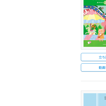
立ち
動画