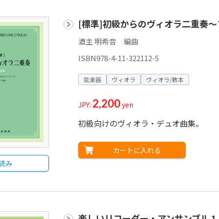
[標準]初級からのヴィオラ二重奏
酒主 明希音 編曲
ISBN978-4-11-322112-5
弦楽器
ヴィオラ
ヴィオラ/教本
2,200
JPY:
yen
初級向けのヴィオラ・デュオ曲集。
カートに入れる
読み
楽しいリコーダー・アンサンブル 1