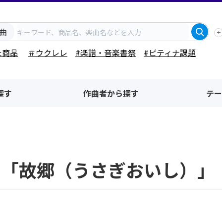
曲
た商品
＃ウクレレ
#楽譜・音楽書祭
#ピティナ課題
探す
作曲者から探す
テー
名「故郷（うさぎおいし）」