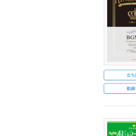
立ち
動画