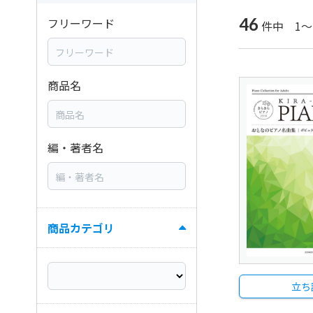
46
フリーワード
件中 1～
商品名
編・著者名
商品カテゴリ
立ち