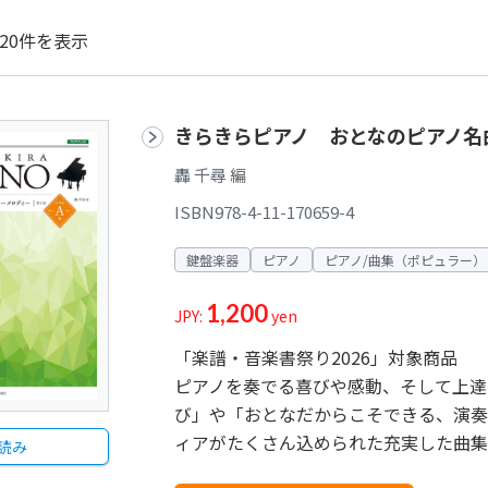
20件を表示
きらきらピアノ おとなのピアノ名
轟 千尋 編
ISBN978-4-11-170659-4
鍵盤楽器
ピアノ
ピアノ/曲集（ポピュラー）
1,200
JPY:
yen
「楽譜・音楽書祭り2026」対象商品
ピアノを奏でる喜びや感動、そして上達
び」や「おとなだからこそできる、演奏
ィアがたくさん込められた充実した曲集
読み