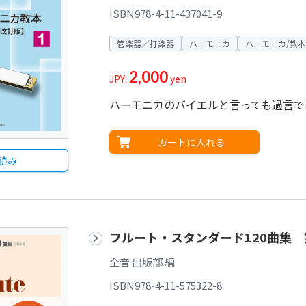
ISBN978-4-11-437041-9
管楽器／打楽器
ハーモニカ
ハーモニカ/教本
2,000
JPY:
yen
ハーモニカのバイエルと言っても過言で
カートに入れる
読み
フルート・スタンダード120曲集 
全音 出版部 編
ISBN978-4-11-575322-8