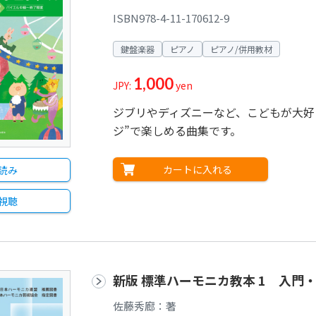
ISBN978-4-11-170612-9
鍵盤楽器
ピアノ
ピアノ/併用教材
1,000
JPY:
yen
ジブリやディズニーなど、こどもが大好
ジ”で楽しめる曲集です。
カートに入れる
読み
視聴
新版 標準ハーモニカ教本 1 入門
佐藤秀廊：著