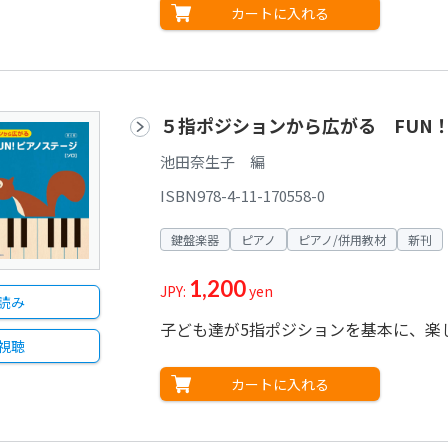
カートに入れる
５指ポジションから広がる FUN！
池田奈生子 編
ISBN978-4-11-170558-0
鍵盤楽器
ピアノ
ピアノ/併用教材
新刊
1,200
JPY:
yen
読み
子ども達が5指ポジションを基本に、楽
視聴
カートに入れる