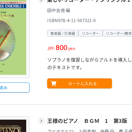
田中吉徳 編
ISBN978-4-11-507321-0
管楽器／打楽器
リコーダー
リコーダー/教本
800
JPY:
yen
ソプラノを復習しながらアルトを導入し
のテキストです。
カートに入れる
読み
王様のピアノ ＢＧＭ 1 第3版
アベタカヒロ、上田真樹、後藤 丹、轟 千