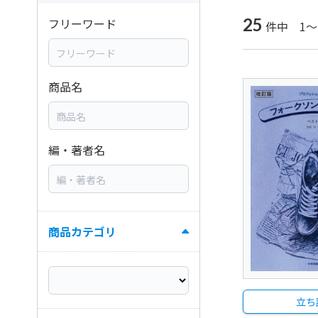
25
フリーワード
件中 1～
商品名
編・著者名
商品カテゴリ
立ち