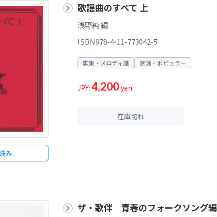
歌謡曲のすべて 上
浅野純 編
ISBN978-4-11-773042-5
歌集・メロディ譜
歌謡・ポピュラー
4,200
JPY:
yen
在庫切れ
読み
ザ・歌伴 青春のフォークソング編[