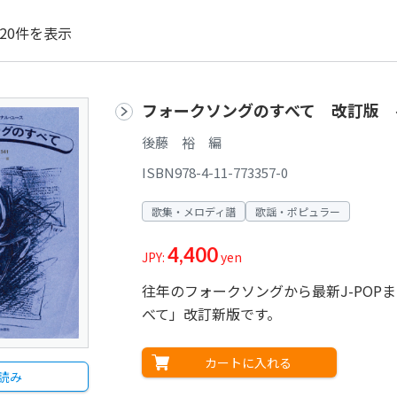
20件を表示
フォークソングのすべて 改訂版 
後藤 裕 編
ISBN978-4-11-773357-0
歌集・メロディ譜
歌謡・ポピュラー
4,400
JPY:
yen
往年のフォークソングから最新J-PO
べて」改訂新版です。
カートに入れる
読み