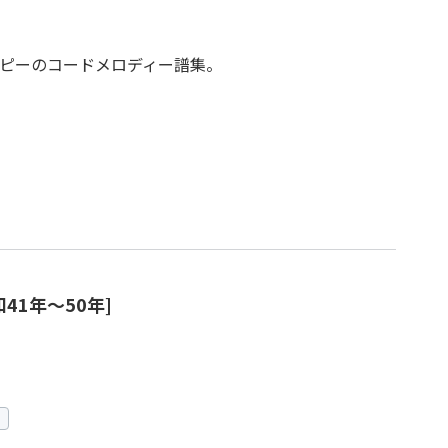
ピーのコードメロディー譜集。
1年～50年]