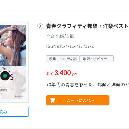
青春グラフィティ邦楽・洋楽ベストヒ
全音 出版部 編
ISBN978-4-11-773717-2
歌集・メロディ譜
歌謡・ポピュラー
3,400
JPY:
yen
70年代の青春を彩った、邦楽と洋楽の
カートに入れる
読み