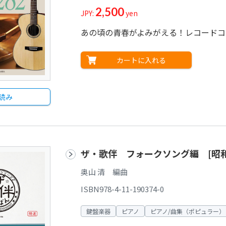
2,500
JPY:
yen
あの頃の青春がよみがえる！レコードコ
カートに入れる
読み
ザ・歌伴 フォークソング編 [昭和4
奥山 清 編曲
ISBN978-4-11-190374-0
鍵盤楽器
ピアノ
ピアノ/曲集（ポピュラー）