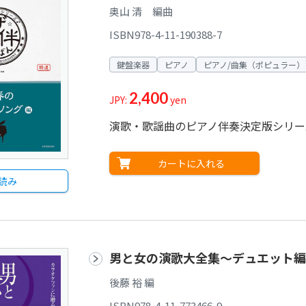
奥山 清 編曲
ISBN978-4-11-190388-7
鍵盤楽器
ピアノ
ピアノ/曲集（ポピュラー）
2,400
JPY:
yen
演歌・歌謡曲のピアノ伴奏決定版シリー
カートに入れる
読み
男と女の演歌大全集～デュエット編
後藤 裕 編
ISBN978-4-11-773466-9