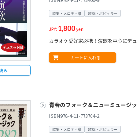
歌集・メロディ譜
歌謡・ポピュラー
1,800
JPY:
yen
カラオケ愛好家必携！演歌を中心にデュ
カートに入れる
読み
青春のフォーク＆ニューミュージッ
ISBN978-4-11-773704-2
歌集・メロディ譜
歌謡・ポピュラー