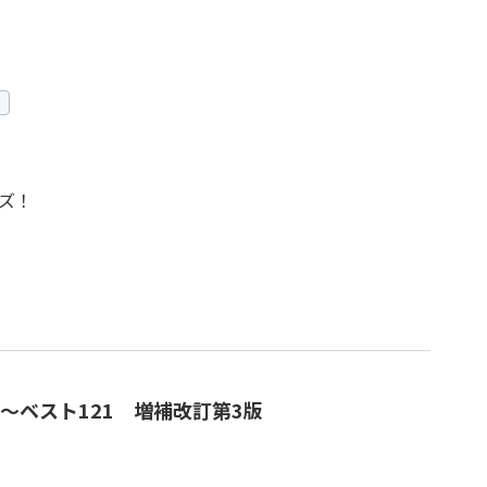
ズ！
～ベスト121 増補改訂第3版