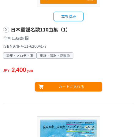
立ち読み
日本童謡名歌110曲集（1）
全音 出版部 編
ISBN978-4-11-620041-7
歌集・メロディ譜
童謡・唱歌・愛唱歌
2,400
JPY:
yen
カートに入れる