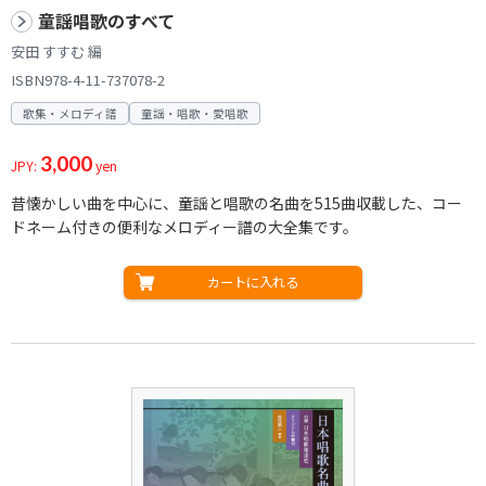
童謡唱歌のすべて
安田 すすむ 編
ISBN978-4-11-737078-2
歌集・メロディ譜
童謡・唱歌・愛唱歌
3,000
JPY:
yen
昔懐かしい曲を中心に、童謡と唱歌の名曲を515曲収載した、コー
ドネーム付きの便利なメロディー譜の大全集です。
カートに入れる