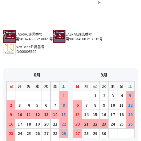
ト
JASRAC許諾番号
JASRAC許諾番号
第9016745002Y38029号
第9016745003Y37019号
NexTone許諾番号
ID000005690
8月
9月
日
月
火
水
木
金
土
日
月
火
水
木
金
土
1
1
2
3
4
5
2
3
4
5
6
7
8
6
7
8
9
10
11
12
9
10
11
12
13
14
15
13
14
15
16
17
18
19
16
17
18
19
20
21
22
20
21
22
23
24
25
26
23
24
25
26
27
28
29
27
28
29
30