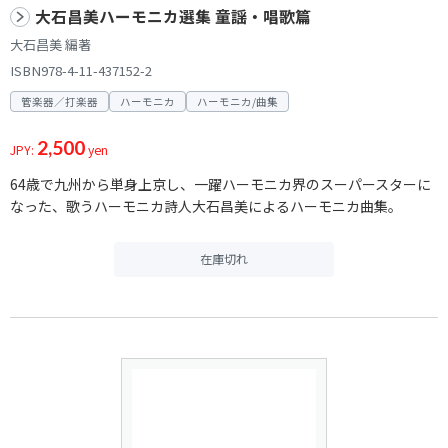
大石昌美ハーモニカ選集 童謡・唱歌篇
大石昌美 編著
ISBN978-4-11-437152-2
管楽器／打楽器
ハーモニカ
ハーモニカ/曲集
2,500
JPY:
yen
64歳で九州から単身上京し、一躍ハーモニカ界のスーパースターに
なった、歌うハーモニカ詩人大石昌美によるハーモニカ曲集。
在庫切れ