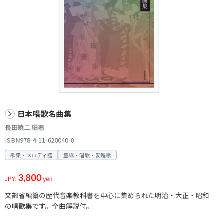
日本唱歌名曲集
長田暁二 編著
ISBN978-4-11-620040-0
歌集・メロディ譜
童謡・唱歌・愛唱歌
3,800
JPY:
yen
文部省編纂の歴代音楽教科書を中心に集められた明治・大正・昭和
の唱歌集です。全曲解説付。