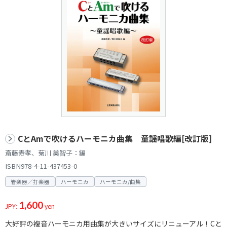
CとAmで吹けるハーモニカ曲集 童謡唱歌編[改訂版]
斎藤寿孝、菊川 美智子：編
ISBN978-4-11-437453-0
管楽器／打楽器
ハーモニカ
ハーモニカ/曲集
1,600
JPY:
yen
大好評の複音ハーモニカ用曲集が大きいサイズにリニューアル！Cと