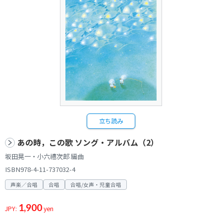
立ち読み
あの時，この歌 ソング・アルバム（2）
坂田晃一・小六禮次郎 編曲
ISBN978-4-11-737032-4
声楽／合唱
合唱
合唱/女声・児童合唱
1,900
JPY:
yen