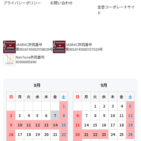
プライバシーポリシー
お問い合わせ
全音コーポレートサイ
ト
JASRAC許諾番号
JASRAC許諾番号
第9016745002Y38029号
第9016745003Y37019号
NexTone許諾番号
ID000005690
8月
9月
日
月
火
水
木
金
土
日
月
火
水
木
金
土
1
1
2
3
4
5
2
3
4
5
6
7
8
6
7
8
9
10
11
12
9
10
11
12
13
14
15
13
14
15
16
17
18
19
16
17
18
19
20
21
22
20
21
22
23
24
25
26