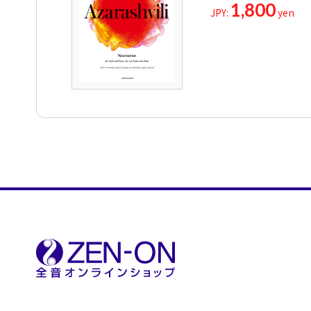
1,800
JPY:
yen