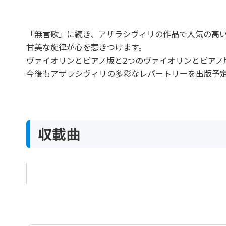
「無言歌」に続き、アザラシヴィリの作品で人気の高
甘美な旋律が心を惹きつけます。
ヴァイオリンとピアノ版と2つのヴァイオリンとピアノ
今後もアザラシヴィリの多彩なレパートリーを出版予
収載曲
ノクターン［ヴァイオリンとピアノのための］
Nocturne for Violin and Piano