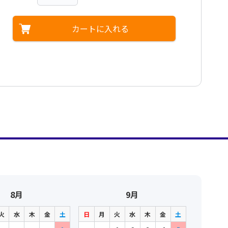
カートに入れる
8月
9月
火
水
木
金
土
日
月
火
水
木
金
土