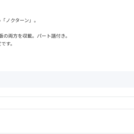
い「ノクターン」。
版の両方を収載。パート譜付き。
定です。
作曲者：
アザラシヴィリ，
Azarashvili，Vaja